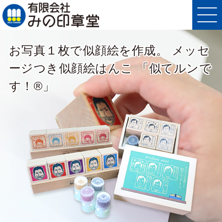
お写真１枚で似顔絵を作成。
メッセ
ージつき似顔絵はんこ
「似てルンで
す！®」