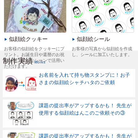
作成してお名前代わりに便箋や
た方への贈り物など、大切な方
プレゼントに使用できます！
へのプレゼントに最適です！
似顔絵クッキー
似顔絵シール
お客様の似顔絵をクッキーにプ
お客様の写真から似顔絵を作成
リント。お誕生日や還暦のお祝
し、シールに加工いたします。
制作実績
いなど、様々なシーンで活用い
Works
ただけます。
お名前を入れて持ち物スタンプに！お子
さまの似顔絵シャチハタのご依頼
課題の提出率がアップするかも！ 先生が
使用する似顔絵はんこのご依頼その③
課題の提出率がアップするかも！ 先生が