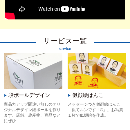
サービス一覧
service
段ボールデザイン
似顔絵はんこ
商品力アップ間違い無しのオリ
メッセージつき似顔絵はんこ
ジナルデザイン段ボールを作り
「似てルンです！®」。お写真
ます。店舗、農産物、商品など
１枚で似顔絵を作成。
にぜひ！