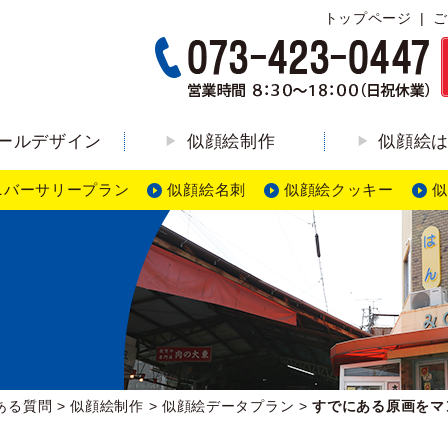
トップページ
ご
ールデザイン
似顔絵制作
似顔絵
ニバーサリープラン
似顔絵名刺
似顔絵クッキー
似
ある質問
>
似顔絵制作
>
似顔絵データプラン
>
すでにある原画をマ