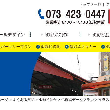
トップページ
ご
ールデザイン
似顔絵制作
似顔絵
ニバーサリープラン
似顔絵名刺
似顔絵クッキー
似
ページ
>
よくある質問
>
似顔絵制作
>
似顔絵データプラン
>
イラス