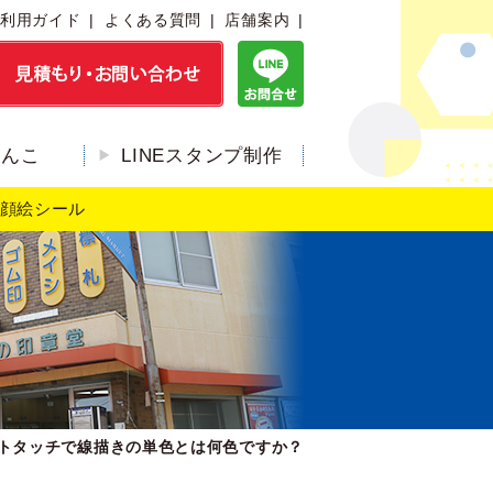
利用ガイド
よくある質問
店舗案内
はんこ
LINEスタンプ制作
顔絵シール
トタッチで線描きの単色とは何色ですか？