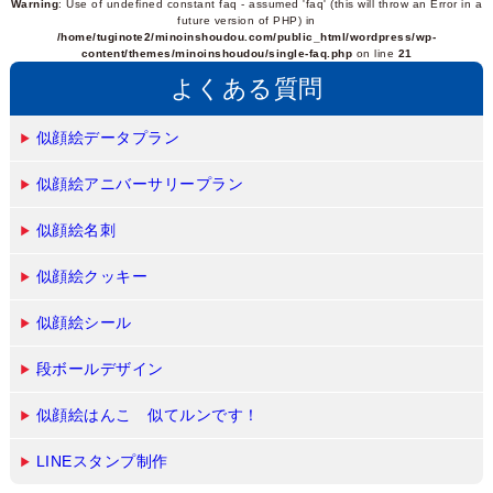
Warning
: Use of undefined constant faq - assumed 'faq' (this will throw an Error in a
future version of PHP) in
/home/tuginote2/minoinshoudou.com/public_html/wordpress/wp-
content/themes/minoinshoudou/single-faq.php
on line
21
よくある質問
似顔絵データプラン
似顔絵アニバーサリープラン
似顔絵名刺
似顔絵クッキー
似顔絵シール
段ボールデザイン
似顔絵はんこ 似てルンです！
LINEスタンプ制作