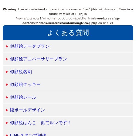
Warning
: Use of undefined constant faq - assumed 'faq' (this will throw an Error in a
future version of PHP) in
/home/tuginote2/minoinshoudou.com/public_html/wordpress/wp-
content/themes/minoinshoudou/single-faq.php
on line
21
よくある質問
似顔絵データプラン
似顔絵アニバーサリープラン
似顔絵名刺
似顔絵クッキー
似顔絵シール
段ボールデザイン
似顔絵はんこ 似てルンです！
LINEスタンプ制作