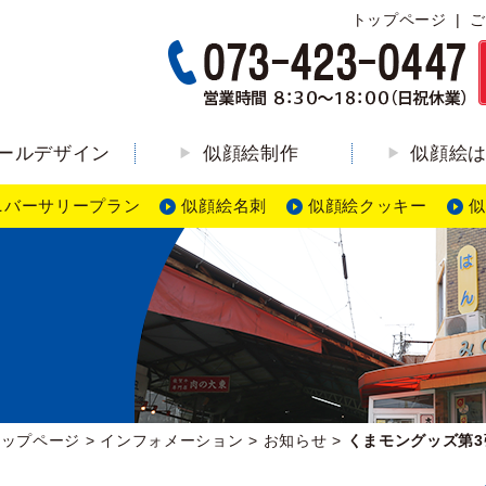
トップページ
ご
ールデザイン
似顔絵制作
似顔絵
ニバーサリープラン
似顔絵名刺
似顔絵クッキー
似
ン
トップページ
>
インフォメーション
>
お知らせ
>
くまモングッズ第3弾