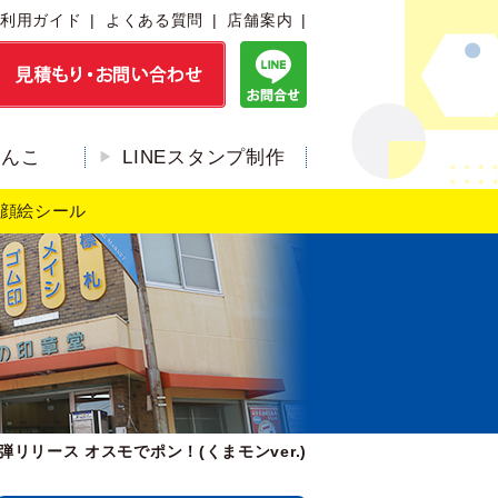
利用ガイド
よくある質問
店舗案内
はんこ
LINEスタンプ制作
顔絵シール
リリース オスモでポン！(くまモンver.)