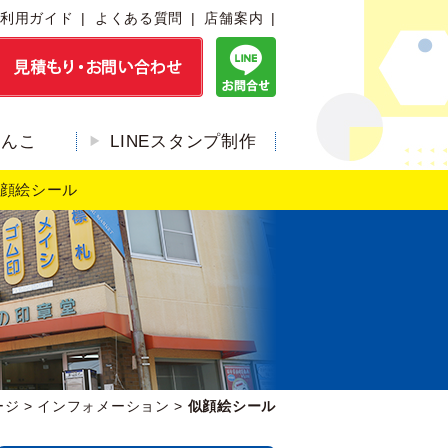
利用ガイド
よくある質問
店舗案内
はんこ
LINEスタンプ制作
顔絵シール
ージ
>
インフォメーション
>
似顔絵シール